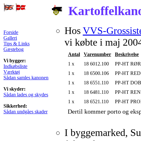
Kartoffelkano
Hos
VVS-Grossist
Forside
Galleri
vi købte i maj 200
Tips & Links
Gæstebog
Antal
Varenumber
Beskrivelse
Vi bygger:
1 x
18 6012.100
PP-HT RØR 
Indkøbsliste
Værktøj
1 x
18 6500.106
PP-HT RED
Sådan samles kanonen
1 x
18 6551.110
PP-HT DO
Vi skyder:
1 x
18 6481.110
PP-HT RE
Sådan lades og skydes
1 x
18 6521.110
PP-HT PRO
Sikkerhed:
Dertil kommer porto og eksp
Sådan undgåes skader
I byggemarked, Su