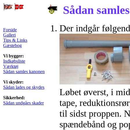
Sådan samles 
Der indgår følgen
Forside
Galleri
Tips & Links
Gæstebog
Vi bygger:
Indkøbsliste
Værktøj
Sådan samles kanonen
Vi skyder:
Sådan lades og skydes
Løbet øverst, i mi
Sikkerhed:
tape, reduktionsrør
Sådan undgåes skader
til sidst proppen. 
spændebånd og pop