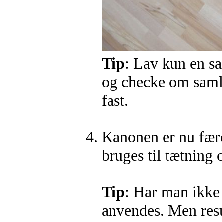
Tip
: Lav kun en s
og checke om samli
fast.
Kanonen er nu færd
bruges til tætning 
Tip
: Har man ikke 
anvendes. Men resu