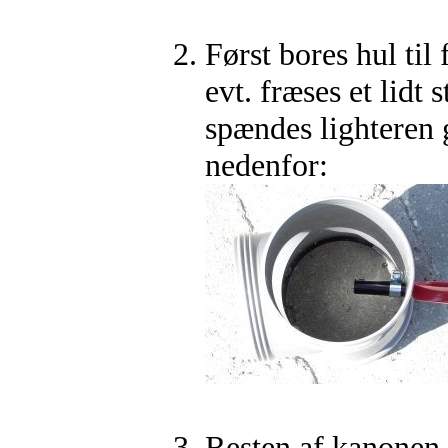
Først bores hul til 
evt. fræses et lidt s
spændes lighteren 
nedenfor:
Resten af kanonen s